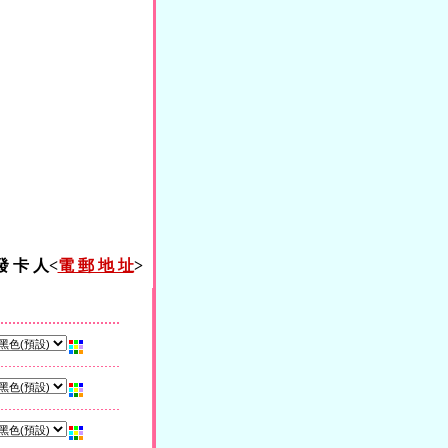
發 卡 人<
電 郵 地 址
>