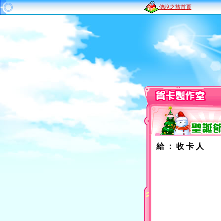
傳說之旅首頁
給 ： 收 卡 人