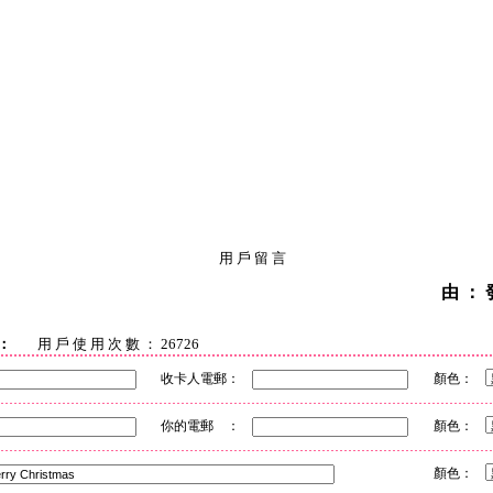
用 戶 留 言
由 ： 
：
用 戶 使 用 次 數 ： 26726
收卡人電郵：
顏色：
你的電郵 ：
顏色：
顏色：