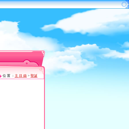
位 置 ：
主 目 錄
>
聖誕