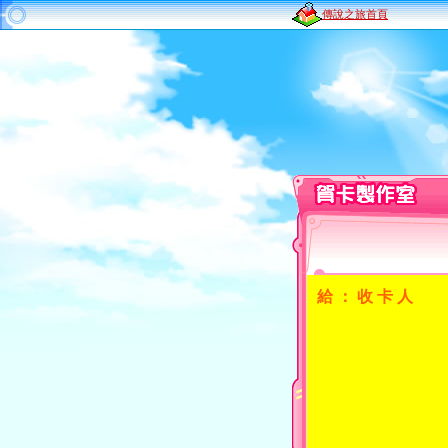
傳說之旅首頁
給 ： 收 卡 人