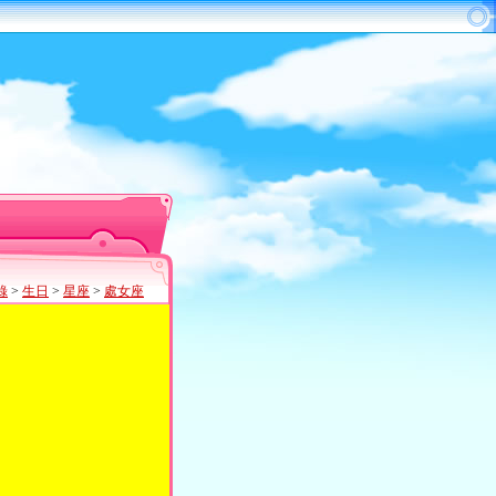
錄
>
生日
>
星座
>
處女座