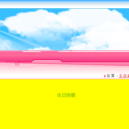
位 置 ：
主 目 
生日快樂