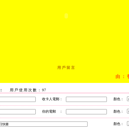
用 戶 留 言
由 ： 
：
用 戶 使 用 次 數 ： 97
收卡人電郵：
顏色：
你的電郵 ：
顏色：
顏色：