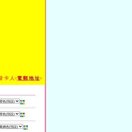
發 卡 人<
電 郵 地 址
>